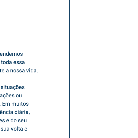
prendemos 
 toda essa 
e a nossa vida.
situações 
rações ou 
. Em muitos 
ncia diária, 
s e do seu 
sua volta e 