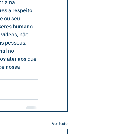
ria na 
es a respeito 
e ou seu 
 seres humano 
 vídeos, não 
is pessoas. 
mal no 
os ater aos que 
de nossa 
Ver tudo