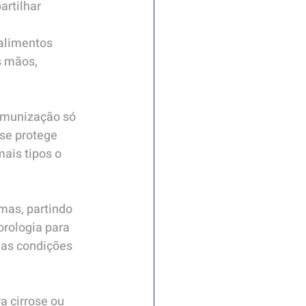
rtilhar 
 alimentos 
s mãos, 
imunização só 
se protege 
ais tipos o 
mas, partindo 
orologia para 
 as condições 
 cirrose ou 