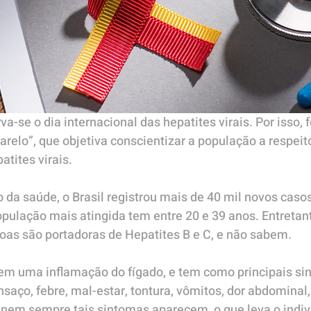
a-se o dia internacional das hepatites virais. Por isso, f
elo”, que objetiva conscientizar a população a respeit
atites virais.
 da saúde, o Brasil registrou mais de 40 mil novos cas
pulação mais atingida tem entre 20 e 39 anos. Entretan
oas são portadoras de Hepatites B e C, e não sabem.
 em uma inflamação do fígado, e tem como principais si
saço, febre, mal-estar, tontura, vômitos, dor abdominal,
 nem sempre tais sintomas aparecem, o que leva o indiv