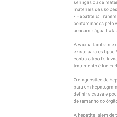
seringas ou de mater
materiais de uso pe
- Hepatite E: Transmi
contaminados pelo v
consumir água trata
A vacina também é u
existe para os tipos
contra o tipo D. A v
tratamento é indica
O diagnóstico de hep
para um hepatograma 
definir a causa e po
de tamanho do órgã
A hepatite, além de 