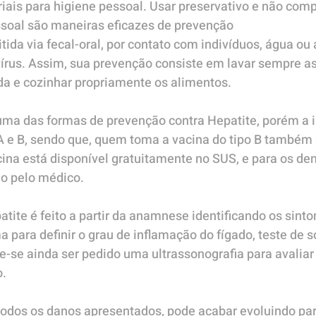
iais para higiene pessoal. Usar preservativo e não compa
ssoal são maneiras eficazes de prevenção
tida via fecal-oral, por contato com indivíduos, água ou
írus. Assim, sua prevenção consiste em lavar sempre a
da e cozinhar propriamente os alimentos.
ma das formas de prevenção contra Hepatite, porém a 
 A e B, sendo que, quem toma a vacina do tipo B também 
acina está disponível gratuitamente no SUS, e para os dem
do pelo médico.
atite é feito a partir da anamnese identificando os sinto
para definir o grau de inflamação do fígado, teste de s
de-se ainda ser pedido uma ultrassonografia para avaliar
o.
todos os danos apresentados, pode acabar evoluindo para