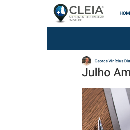
HOM
George Vinícius Dia
Julho Am