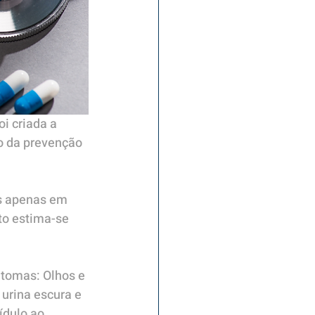
oi criada a 
o da prevenção 
os apenas em 
to estima-se 
ntomas: Olhos e 
 urina escura e 
ídulo ao 