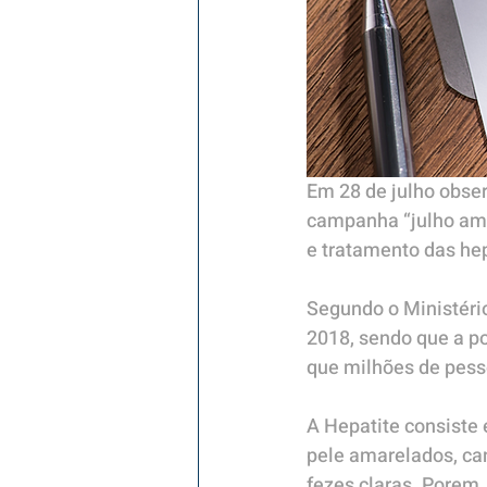
Em 28 de julho observ
campanha “julho amar
e tratamento das hep
Segundo o Ministério
2018, sendo que a po
que milhões de pess
A Hepatite consiste
pele amarelados, can
fezes claras. Porem,