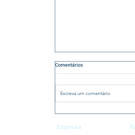
Comentários
Escreva um comentário
Na semana (de 15 a 18 de
junho), a Agência Nacional de
Empresa
F
Vigilância Sanitária (Anvisa)