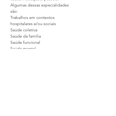
Algumas dessas especialidades 
são:
Trabalhos em contextos 
hospitalares e/ou sociais
Saúde coletiva
Saúde da família
Saúde funcional
Saúde mental
Empresa
Quem somos
Nosso BLOG
Responsabilidade Social
Trabalhe conosco
Política de Privacidade
Fale com a gente