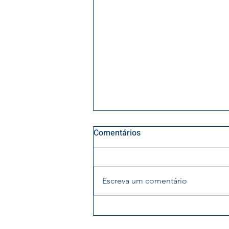
Comentários
Escreva um comentário
Na semana (de 15 a 18 de
junho), a Agência Nacional de