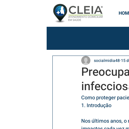
HOM
socialmidia48
15 d
Preocupa
infeccio
Como proteger pacie
1. Introdução
Nos últimos anos, o
impactos cada vez m