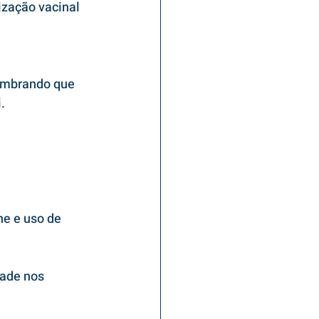
ização vacinal 
embrando que 
.
e e uso de 
ade nos 