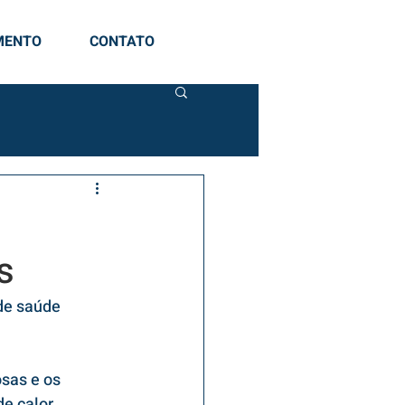
MENTO
CONTATO
s
de saúde
sas e os 
e calor, 