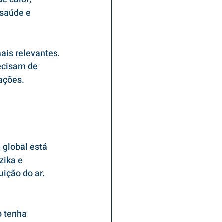
 saúde e 
is relevantes. 
ecisam de 
ações.
global está 
ika e 
ição do ar.
o tenha 