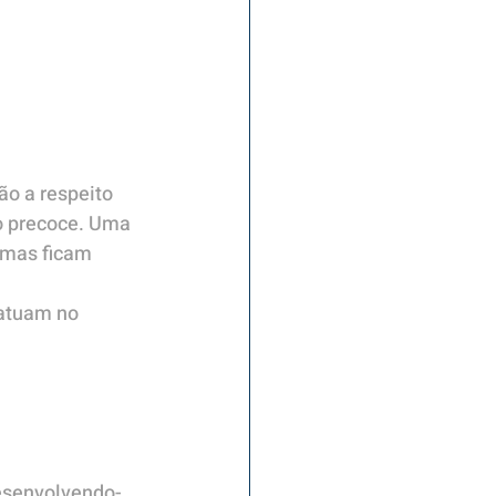
ão a respeito 
o precoce. Uma 
omas ficam 
 atuam no 
esenvolvendo-