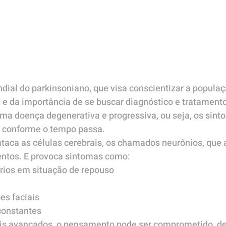
undial do parkinsoniano, que visa conscientizar a populaç
 e da importância de se buscar diagnóstico e tratament
uma doença degenerativa e progressiva, ou seja, os sint
s conforme o tempo passa.
ataca as células cerebrais, os chamados neurônios, que
ntos. E provoca sintomas como:
ários em situação de repouso
es faciais
constantes
is avançados, o pensamento pode ser comprometido, d