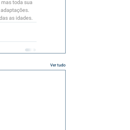
, mas toda sua 
s adaptações.
das as idades.
Ver tudo