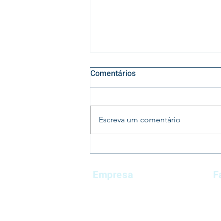
Comentários
Escreva um comentário
Na semana (de 15 a 18 de
junho), a Agência Nacional de
Empresa
F
Vigilância Sanitária (Anvisa)
sediou, em Brasília, o 16º
C
Quem somos
Encontro Mundial das
M
Nosso BLOG
Farmacopeias
D