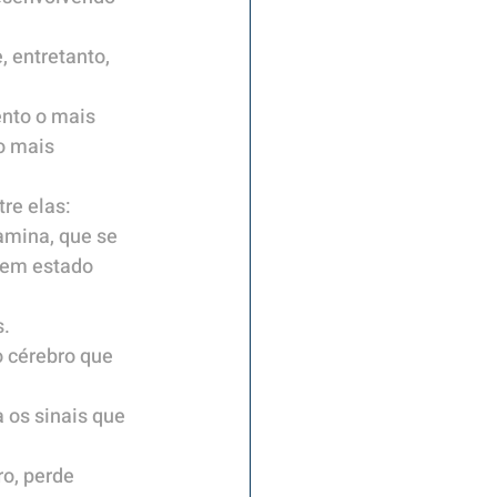
 entretanto, 
nto o mais 
o mais 
re elas:
mina, que se 
 em estado 
s.
o cérebro que 
 os sinais que 
o, perde 