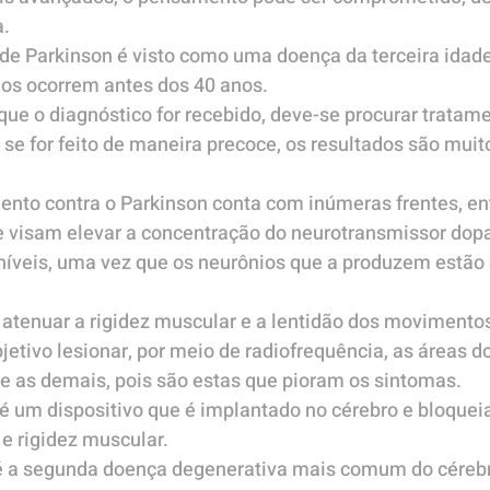
a.
e Parkinson é visto como uma doença da terceira idade,
ios ocorrem antes dos 40 anos.
ue o diagnóstico for recebido, deve-se procurar tratame
s se for feito de maneira precoce, os resultados são muit
nto contra o Parkinson conta com inúmeras frentes, ent
 visam elevar a concentração do neurotransmissor dopa
níveis, uma vez que os neurônios que a produzem estão
m atenuar a rigidez muscular e a lentidão dos movimento
bjetivo lesionar, por meio de radiofrequência, as áreas d
e as demais, pois são estas que pioram os sintomas.
é um dispositivo que é implantado no cérebro e bloqueia
 rigidez muscular.
é a segunda doença degenerativa mais comum do cérebr