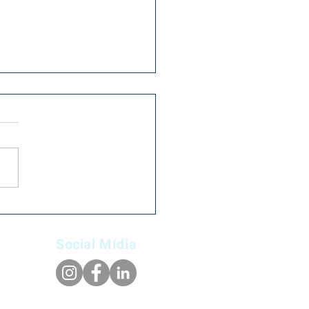
, Torcida e Inclusão:
brando o Dia dos
Social Mídia
rados e a Copa do
o no Aconchego do Lar