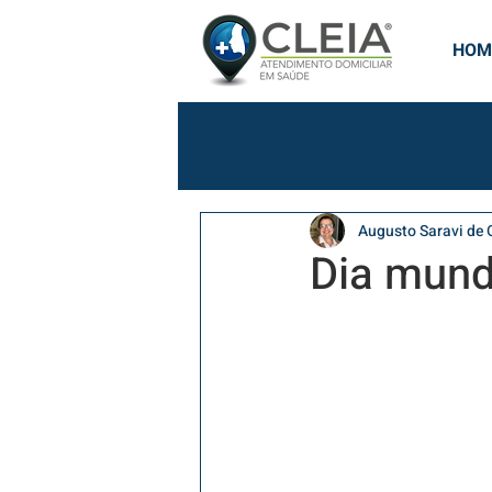
HOM
Augusto Saravi de O
Dia mund