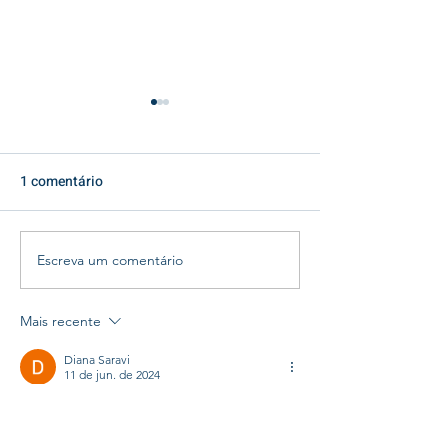
1 comentário
Escreva um comentário
O inverno chegou:
Amor, Torcida e 
cuidados essenciais no
Celebrando o Di
Home Care
Namorados e a 
Mais recente
Mundo no Aconc
Diana Saravi
Lar
11 de jun. de 2024
👏Parabéns aos profissionais, continuem. 
Excelente. 